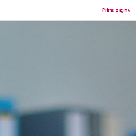
Prima pagină