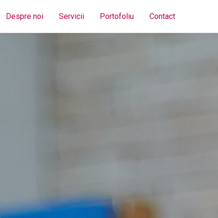
Despre noi
Servicii
Portofoliu
Contact